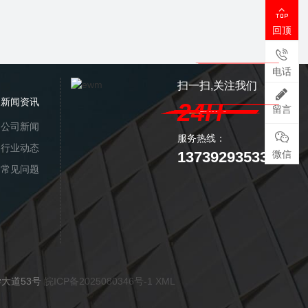

回顶

电话
扫一扫,关注我们
新闻资讯
24H
留言
公司新闻

服务热线：
行业动态
13739293533
微信
常见问题
学大道53号
皖ICP备2025080346号-1
XML